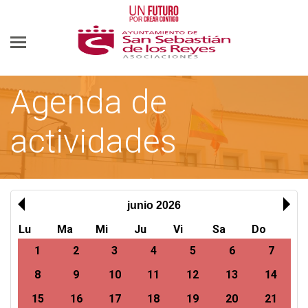
Agenda de
actividades
AYUNTAMIENTO DE SAN SEBASTIÁN DE LOS REYES
ASOCIACIONES
junio 2026
Lu
Ma
Mi
Ju
Vi
Sa
Do
1
2
3
4
5
6
7
8
9
10
11
12
13
14
15
16
17
18
19
20
21