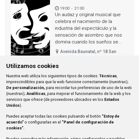
19:00
-
21:00
Un audaz y original musical que
celebra el nacimiento de la
industria del espectáculo y la
sensación de asombro que nos
domina cuando los sueños se...
Avenida Baunatal, nº 18 San
Sebastián de los Reyes
Utilizamos cookies
Nuestra web utiliza los siguientes tipos de cookies:
Técnicas
,
imprescindibles para que la web funcione correctamente (nuestras);
De personalización,
para recordar tus preferencias de uso de la web
Ayuntamiento de San Sebastián de los Reyes
Plaza de
(nuestras);
Analíticas
, para mejorar el funcionamiento de la web y los
la Constitución, 1
servicios que ofrece (de proveedores ubicados en los
Estados
Unidos
).
916 597 100
Puedes aceptar todas las cookies pulsando el botón
“Estoy de
Mi Asociación
acuerdo”
o configurarlas en el
“Panel de configuración de
cookies”.
Mis Actividades
Puedes consultar más información, cómo configurarlas y posibles