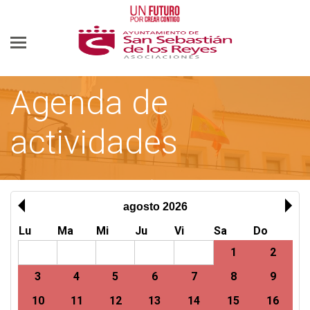
Agenda de
actividades
AYUNTAMIENTO DE SAN SEBASTIÁN DE LOS REYES
ASOCIACIONES
agosto 2026
Lu
Ma
Mi
Ju
Vi
Sa
Do
1
2
3
4
5
6
7
8
9
10
11
12
13
14
15
16