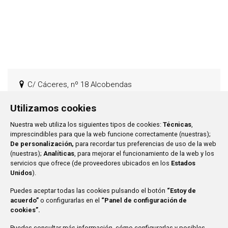
C/ Cáceres, nº 18 Alcobendas
Casa de las Asociaciones Alcobendas
Utilizamos cookies
Nuestra web utiliza los siguientes tipos de cookies:
Técnicas
,
imprescindibles para que la web funcione correctamente (nuestras);
De personalización,
para recordar tus preferencias de uso de la web
Ayuntamiento de San Sebastián de los Reyes
Plaza de
(nuestras);
Analíticas
, para mejorar el funcionamiento de la web y los
la Constitución, 1
servicios que ofrece (de proveedores ubicados en los
Estados
Unidos
).
916 597 100
Puedes aceptar todas las cookies pulsando el botón
“Estoy de
Mi Asociación
acuerdo”
o configurarlas en el
“Panel de configuración de
cookies”.
Mis Actividades
Puedes consultar más información, cómo configurarlas y posibles